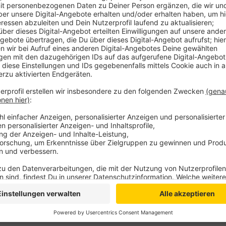
In Goch beispielsweise ist Beginn um 11 Uhr am Klos
auch Schüler des Städtischen Gymnasiums an dem 
Anzeige