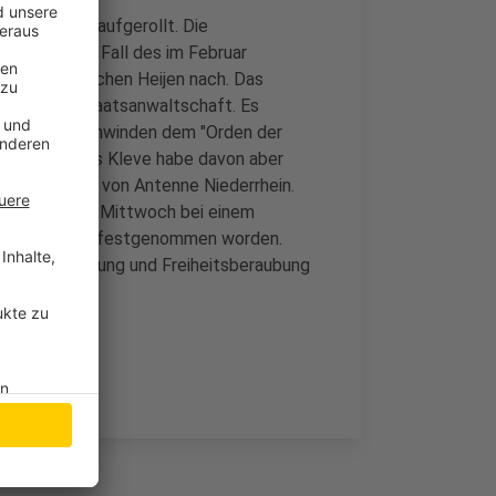
tenfall neu aufgerollt. Die
rbindung zum Fall des im Februar
niederländischen Heijen nach. Das
der Klever Staatsanwaltschaft. Es
 seinem Verschwinden dem "Orden der
lizei im Kreis Kleve habe davon aber
r auf Anfrage von Antenne Niederrhein.
 vergangenen Mittwoch bei einem
 Goch-Asperden festgenommen worden.
 Vergewaltigung und Freiheitsberaubung