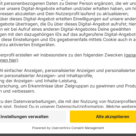
Jetzt wird in diesem Zusammenhang ein alter Vermiss
niederländische Polizei gehe von einer möglichen Ve
verschwundenen 31- jährigen Arne Hermsen aus dem 
schreibt die NRZ und beruft sich auf Informationen 
bestehe der Verdacht, dass sich der Vermisste vor
Transformation" angeschlossen habe, heißt es. Die Po
keine Kenntnis, so Polizeisprecher Ingo Schankweile
Der 58-jährige mutmaßliche Sekten-Gründer war am
Großeinsatz der Polizei im Kloster Graefenthal in
Gegen ihn wird wegen sexuellem Kindesmissbrauchs,
ermittelt.
Anzeige