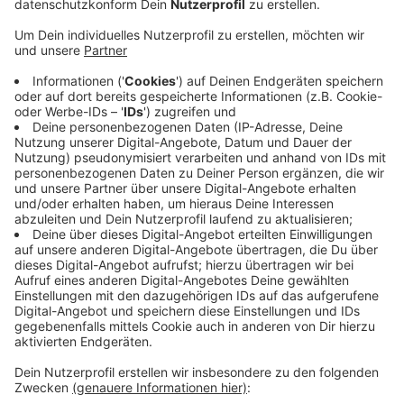
Anzeige
Ein 15-Jähriger war mit dem Familienauto auf der
Gaesdoncker Straße unterwegs. Im Auto saßen zwei
weitere 16-jährige Jugendliche. Auf der Gaesdoncker
Straße kam der 15-Jährige in einer langgezogenen
Rechtskurve von der Fahrbahn ab. Der Wagen prallte
gegen einen Baum, überschlug sich und kam auf dem
Dach liegend zum Stillstand. Die Jugendlichen konnten
noch selbst aussteigen, bevor das Auto Feuer fing. Ein
Anwohner löschte den Brand. Die Jugendlichen
mussten mit schweren Verletzungen ins Krankenhaus
gebracht werden. Der Fahrer muss sich jetzt wegen
des Fahrens ohne Fahrerlaubnis verantworten.
Anzeige