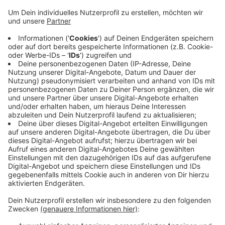
Veröffentlicht:
Donnerstag, 06.05.2021 06:02
Anzeige
Die Gocher Feuerwehr konnte den Brand schnell
löschen. Es kam allerdings zu einer größeren
Rauchentwicklung im Haus. Die 25 Bewohner des
Gebäudes wurden durch das Ordnungsamt Goch
anderweitig untergebracht. Bei dem Brand entstand
nur geringer Sachschaden. Die Kriminalpolizei hat die
Ermittlungen zur Brandursache aufgenommen.
Anzeige