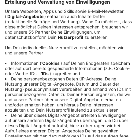
Anzeige
Was möchte "Brooklyn" uns mit auf den Weg geben?
Vor allem, dass man wieder Lust aufs Feiern gehen
bekommen sollte. Irgendwie aber auch gleichzeitig
Fernweh zu bekommen. Ungefähr das soll die neue
Single von Glockenbach und ClockClock ausdrücken,
die im Herbst 2021 in den Radiocharts schon unter den
Top 50 gelandet ist. Die Fans? Sind begeistert:
"Fantastisches Sounddesign und eine sehr gefühlvolle
Stimme! Animiert einen zum Tanzen und läuft bei mir
ständig auf Repeat", schreibt ein Fan. Ein anderer geht
noch weiter: "Es ist bemerkenswert zu sehen, dass
viele banale Videos auf Youtube viele "Likes" haben
und manche Meisterwerke wie das Lied hier weitaus
weniger!" Wir haben wohl nicht zu wenig versprochen,
hier kommt "Brooklyn".