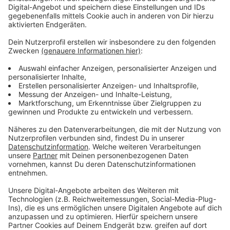
Anzeige
Wir benötigen Ihre
Zustimmung, um den YouTube
Video-Service zu laden!
Wir verwenden einen Service eines
Drittanbieters, um Videoinhalte
einzubetten. Dieser Service kann
Daten zu Ihren Aktivitäten
sammeln. Bitte lesen Sie die
Details durch und stimmen Sie der
Nutzung des Service zu, um dieses
Video anzusehen.
Mehr Informationen
Eine Pop-Dance-Hymne von den doch noch relativ