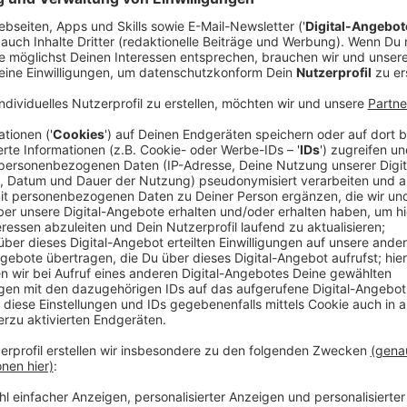
Anzeige
„Wir wollen durch die Ausstellungen den Wahnsinn de
und Geschichten von Überlebenden erzählen“, sagt Es
Stadtmuseums Doetinchem. „Wir zeigen auch, welc
auf die Einwohner dieser beiden Städte hatten.“ Nach
Museumsdirektoren dazu beitragen, mehr über den an
Direktor des deutschen ist sich bewusst darüber, da
Doetinchem wenig bekannt ist: „Ich konnte feststel
etwas davon wusste“. Andersherum weiß hier in Em
Obwohl die Leute diese Städte schon lange besuche
Bei den Bombenangriffen in Emmerich im Oktober 1
zerstört. Dreitausend Zivilisten kamen ums Leben. 
Zivilisten bei drei Bombenanschlägen. Auch hier wur