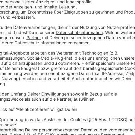
und Asche gelegt. „Durch diese Zusammenarbeit hab
anderen erfahren, vor allem über die Geschichten v
überlebt haben, sowohl die Doetinchemer über die E
Anzeige
Wir benötigen Ihre Z
den YouTube Video
laden!
Wir verwenden einen S
Drittanbieters, um V
einzubetten. Dieser Servi
Ihren Aktivitäten sammeln.
die Details durch und s
Nutzung des Service zu, 
anzusehen