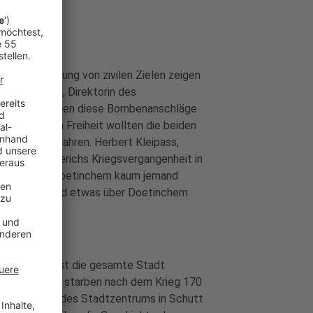
r Bombardierung von zivilen Zielen zeigen
ther Ruesen, Direktorin des
he Auswirkungen diese Bombenanschläge
 76 Jahren in Freiheit wollten die beiden
deren zu erfahren. Herbert Kleipass,
ss über Emmerichs Kriegsvergangenheit in
len, dass in Doetinchem kaum jemand
merich niemand etwas über Doetinchem.
n.“
944 wurde fast die gesamte Stadt
In Doetinchem starben nach dem Krieg 170
de die Hälfte des Stadtzentrums in Schutt