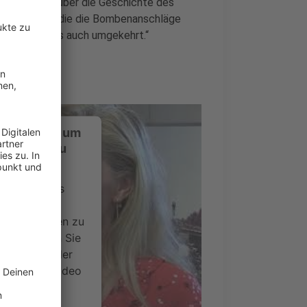
en wir mehr über die Geschichte des
on Menschen, die die Bombenanschläge
mmericher als auch umgekehrt.“
ustimmung, um
-Service zu
ervice eines
ideoinhalte
ce kann Daten zu
 Bitte lesen Sie
timmen Sie der
um dieses Video
.