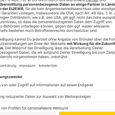
Mehr Informati
Im Zweiten Weltkrieg wurden Doetinchem und Emmer
Akzeptieren
Leid zu erinnern, haben sich das Emmericher Rhei
powered by
Usercentrics Co
zusammengetan und zeigen die grenzüberschreitende 
Platform
Regio8)
Anzeige
Kriegserlebnisse beschäftigen die Überleb
Anzeige
Die Geschichte von Ans van As spielt in der Ausstellu
Freundin bei der Bombardierung von Doetinchem am 2
elf Jahre alt, aber erst mit 70 hat sie ihre Erlebnisse
in Emmerich. „Der eine schreibt darüber, der andere m
sagte Ruesen. „Wie auch immer man die Erlebnisse ver