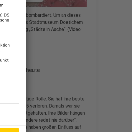
onen
ich schwer bombardiert. Um an dieses
nmuseum und das Stadtmuseum Doetichem
nsent Management
Ausstellung „Städte in Asche“. (Video:
enden noch heute
ng eine wichtige Rolle. Sie hat ihre beste
1. März 1945 verloren. Damals war sie
 in Bildern festgehalten. Ihre Bilder hängen
alt und der andere redet nie darüber“,
arbeitet, sie haben großen Einfluss auf