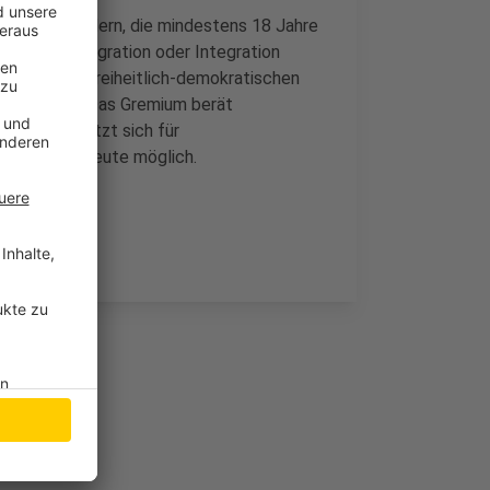
itz in Geldern, die mindestens 18 Jahre
 im Bereich Migration oder Integration
enntnis zur freiheitlich-demokratischen
hrenamtlich. Das Gremium berät
ragen und setzt sich für
nd noch bis heute möglich.