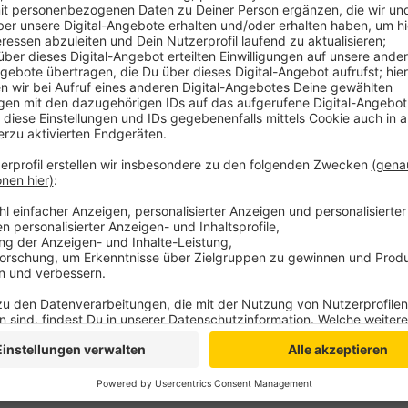
Gesucht werden engagierte Menschen mit Hauptwohns
alt sind und sich bereits beruflich oder ehrenamtlich
engagieren. Voraussetzung ist darüber hinaus ein Bek
Grundordnung. Die Mitarbeit im Integrationsrat ist e
Verwaltung und Stadtrat in integrationspolitischen F
Chancengleichheit und Teilhabe ein. Bewerbungen si
Anzeige