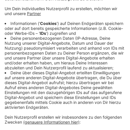
Veröffentlicht:
Montag, 07.06.2021 05:39
Anzeige
Für den ersten Bauabschnitt, der Montag beginnt, wird
der Verkehr zwischen den Kreuzungen Gelder Dyck /
Velder Dyck und Klever-Straße / Lüllinger-Straße in
Einbahnstraßenregelung von Kevelaer nach Geldern
geführt. Autofahrer, die von Geldern nach Kevelaer
wollen, werden über die K 17, L361 und L486
umgeleitet. Die Kosten der Fahrbahnsanierung
belaufen sich auf etwa 3,2 Millionen Euro.
Anzeige