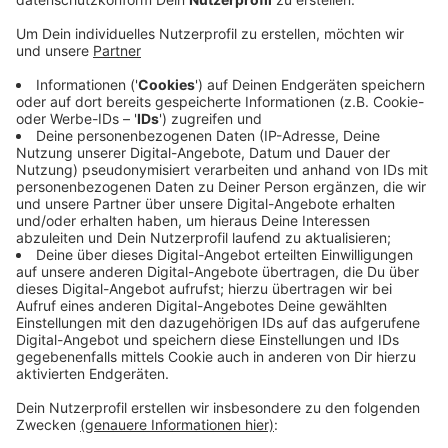
gespendet.
Veröffentlicht:
Mittwoch, 16.03.2022 06:56
Anzeige
Schon vor dem Krieg sei die Situation für Patienten
und Mitarbeitende nicht annähernd vergleichbar mit
der unseren gewesen, heißt es. Die medizinische
Ausstattung etwa entspricht dem Stand der 50er
Jahren in Deutschland. Durch die politische Lage
haben sich die Bedingungen nun weiter verschärft,
beschreibt Christoph Weß, Geschäftsführer des
Hospitals in Geldern, die Situation.
Anzeige