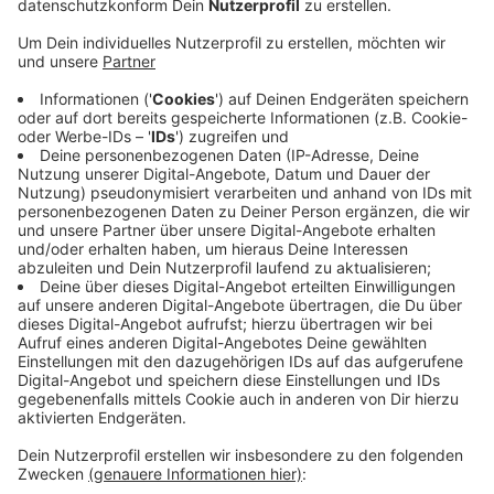
Anzeige
Die Arbeiten auf der Seite des Herzogtheaters sind
abgeschlossen. Der Gehweg dort wurde schon zur
Pfingstkirmes freigegeben. Auch die neue
Wasserleitung liegt auf beiden Seiten der Straße. Nur
zwei Hausanschlüsse fehlen noch. Derzeit wird auf der
Südseite der neue Gehweg gebaut. Danach folgen die
Randsteine und Beeteinfassungen. Anschließend
startet das Pflastern. Zum Schluss wird noch die
Fahrbahn erneuert. Die Stadt geht davon aus, dass
alles bis Oktober fertig ist. Fußgänger können die
Straße weiterhin nutzen. Auch die Eingänge zu den
Geschäften bleiben erreichbar.
Anzeige