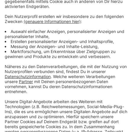
Wir benötigen Ihre
Zustimmung, um den YouTube
Video-Service zu laden!
Wir verwenden einen Service eines
Drittanbieters, um Videoinhalte
einzubetten. Dieser Service kann
Daten zu Ihren Aktivitäten
sammeln. Bitte lesen Sie die
Details durch und stimmen Sie der
Nutzung des Service zu, um dieses
Video anzusehen.
Mehr Informationen
Fünf für Christina Stürmer
Akzeptieren
Anzeige
powered by
Usercentrics Consent