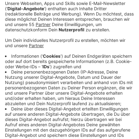
Ein Promi, keine Fragen und fünf
Gegenstände
Anzeige
Wenn ein Popstar, Comedian, Schauspieler oder
Politiker bei uns zu Besuch ist, stellt er sich auch dem
besonderen Video-Interview „Fünf für". Dabei wird
keine einzige Frage gestellt, sondern dem Gast
einfach fünf Dinge in die Hand gedrückt, zu denen er
das erzählt, was ihm als Erstes einfällt. Keine
Standardantworten, keine Promotionaussagen -
sondern ganz persönliche Geschichten - das ist „Fünf
für"!
Anzeige