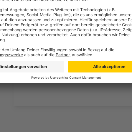
Wir verwenden einen S
Drittanbieters, um V
einzubetten. Dieser Servi
Ihren Aktivitäten sammeln.
die Details durch und s
Nutzung des Service zu, 
anzusehen
Mehr Informati
Fünf für Backstage
Akzeptieren
Anzeige
powered by
Usercentrics Co
Platform