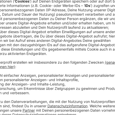
Ein Promi, keine Fragen und fünf Gegenstä
Anzeige
Wenn ein Popstar, Comedian, Schauspieler oder Politik
auch dem besonderen Video-Interview „Fünf für". Dabe
sondern dem Gast einfach fünf Dinge in die Hand ged
als Erstes einfällt. Keine Standardantworten, keine
persönliche Geschichten - das ist „Fünf für"!
Anzeige
Wir benötigen Ihre Z
den YouTube Video
laden!