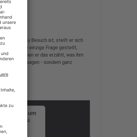
nde
er bei uns zu Besuch ist, stellt er sich
i wird keine einzige Frage gestellt,
rückt, zu denen er das erzählt, was ihm
 Promotionaussagen - sondern ganz
ustimmung, um
-Service zu