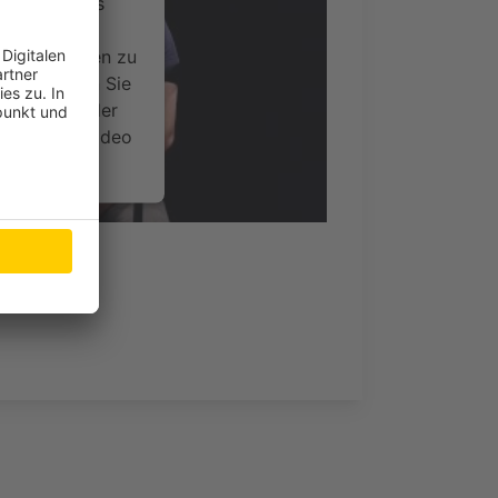
ervice eines
ideoinhalte
ce kann Daten zu
 Bitte lesen Sie
timmen Sie der
um dieses Video
.
onen
nsent Management