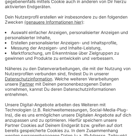
Wir benötigen Ihre
Zustimmung, um den YouTube
Video-Service zu laden!
Wir verwenden einen Service eines
Drittanbieters, um Videoinhalte
einzubetten. Dieser Service kann
Daten zu Ihren Aktivitäten
sammeln. Bitte lesen Sie die
Details durch und stimmen Sie der
Nutzung des Service zu, um dieses
Video anzusehen.
Mehr Informationen
Fünf für Atze Schröder
Akzeptieren
Anzeige
powered by
Usercentrics Consent