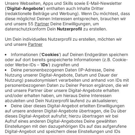
Ein Promi, keine Fragen und fünf
Gegenstände
Anzeige
Wenn ein Popstar, Comedian, Schauspieler oder
Politiker bei uns zu Besuch ist, stellt er sich auch dem
besonderen Video-Interview „Fünf für". Dabei wird
keine einzige Frage gestellt, sondern dem Gast
einfach fünf Dinge in die Hand gedrückt, zu denen er
das erzählt, was ihm als Erstes einfällt. Keine
Standardantworten, keine Promotionaussagen -
sondern ganz persönliche Geschichten - das ist „Fünf
für"!
Anzeige