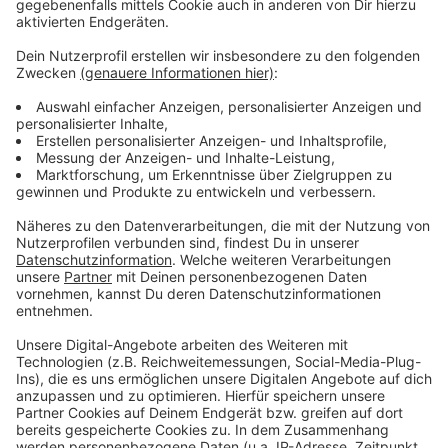
Wir benötigen Ihre
Zustimmung, um den YouTube
Video-Service zu laden!
Wir verwenden einen Service eines
Drittanbieters, um Videoinhalte
einzubetten. Dieser Service kann
Daten zu Ihren Aktivitäten
sammeln. Bitte lesen Sie die
Details durch und stimmen Sie der
Nutzung des Service zu, um dieses
Video anzusehen.
Mehr Informationen
Freya Ridings - Love Is Fire (Official Video)
Akzeptieren
Anzeige
powered by
Usercentrics Consent