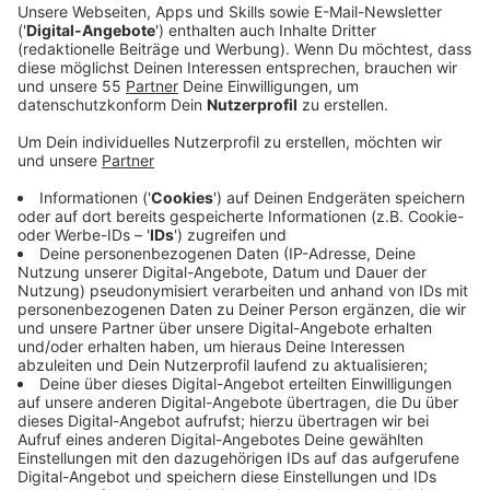
Mit ihrem Debüt-Album ist Freya Ridings im letzten
Jahr richtig durchgestartet. "Castles" spielen wir
schon länger, jetzt kommt die neue Single in die
Rotation. "Love is Fire". Die ist etwas ruhiger, aber
immer noch wunderbar poppig. "Als ich ihn geschrieben
habe, wollte ich einen Song der die Angst und
Aufregung wiederspiegelt, wenn man jemanden kennen
lernt", erzählt die Britin im Interview mit uns. "In den
letzten zwei Jahren war es immer der Song, zu dem
ich auf die Bühne gekommen bin. Er macht mich so
glücklich." Glücksgefühle verbreiten wir natürlich gerne
mit.
Anzeige