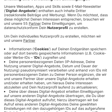
der Löschgruppe Kalkar-Wissel sind vor genau
hundert Jahren noch weiter gegangen.
Die Feierlichkeiten beginnen am 3. Mai 2025 um 15
Uhr im Feuerwehrgerätehaus auf der Dorfstraße
in Kalkar-Wissel. Jeder ist herzlich willkommen.
Veröffentlicht:
Mittwoch, 23.04.2025 11:31
Anzeige
Zur Jugendfeuerwehr darf man ab dem Alter von 10
Jahren. Hier werden die Kinder- und Jugendlichen auf
den aktiven Dienst vorbereitet. Sie erfahren
beispielsweise, wie man bestimmte Geräte bedient.
Sie lernen Erste Hilfe, Notfallmaßnahmen an einem
Unfallort sowie das richtige Verhalten in