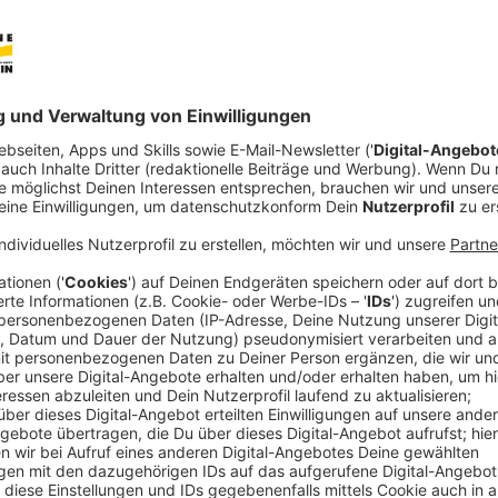
Das Affenhaus - Teil 1
Anzeige
Antenne Niederrhein / Familie Pfortje
Das Affenhaus - Teil 2
Anzeige
Antenne Niederrhein / Familie Pfortje
Das Resümee des Ausflugs