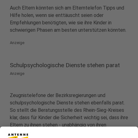
Auch Eltern könnten sich am Elterntelefon Tipps und
Hilfe holen, wenn sie enttäuscht seien oder
Empfehlungen benötigten, wie sie ihre Kinder in
schwierigen Phasen am besten unterstützen könnten.
Anzeige
Schulpsychologische Dienste stehen parat
Anzeige
Zeugnistelefone der Bezirksregierungen und
schulpsychologische Dienste stehen ebenfalls parat.
So stellt die Beratungsstelle des Rhein-Sieg-Kreises
klar, dass für Kinder die Sicherheit wichtig sei, dass ihre
Eltern zu ihnen stehen - unabhängig von ihren
Schulnoten. Vorwürfe und Bestrafungen seien nicht