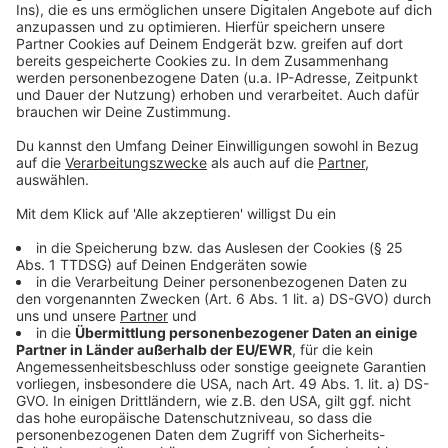
Vergünstigung verstanden werden, nicht als Strafe der
Eltern.
Die Nummer gegen Kummer hilft hier kostenlos und
anonym.
(dpa)
Anzeige
Auch die Bezirksregierungen bieten
Zeugnistelefone an:
Anzeige
Zeugnistelefon der Bezirksregierung Arnsberg:
Telefonnummer: 02931 823388
Montag, 14. Juli 2025, von 9.00 bis 12.00 Uhr und