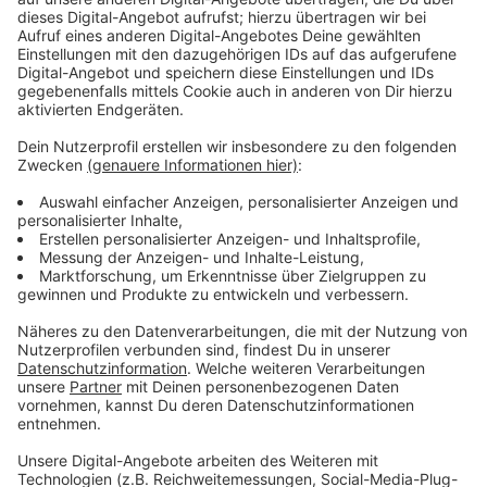
Experten sprechen
Anzeige
Wenn Eltern sich unzufrieden und verärgert über
schlechte Zeugnisse äußerten, könne das Selbstbild
des Kindes Schaden nehmen, warnen zwei auf der
Homepage des NRW-Schulministeriums zitierte
Psychologen. Druck oder Bestrafungen - etwa das
Streichen des heiß geliebten Fußballtrainings - seien
falsch und kontraproduktiv. Eltern sollten zudem
wissen: Angst blockiere das Gehirn.
Motivation sei der Schlüssel zum Erfolg, betonen die
Experten. Eltern sollten sich solidarisch zeigen und
gemeinsam mit ihrem Nachwuchs überlegen, wie sie zu
besseren Leistungen kommen könnten. Dabei sollten
keine überfordernden Ziele gesetzt werden. Auch
Nachhilfe könne ein denkbarer Weg sein und solle als