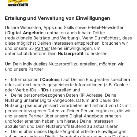
der geeignete Weg, um die Leistungen in der Schule
nachhaltig zu verbessern.
Kinder und Jugendliche bräuchten erst mal Ferien und
Pause, Eltern sollten Abstand gewinnen. Danach könne
man die Ursachen analysieren - ob etwa Lernstoff
nicht verstanden worden sei, es privaten Stress
gegeben habe oder persönliche Probleme sich negativ
auf die Leistungsfähigkeit ausgewirkt hätten. Hilfreich
sei es, sich kleine, erreichbare Ziele zu setzen, betont
die schulpsychologische Beratungsstelle. Eltern
können ihren Kindern auch Hilfe beim Lernen anbieten
und sollten auch immer das Gespräch mit den
Lehrerinnen und Lehrern suchen.
Anzeige
Das NRW-Schulministerium lässt zwei