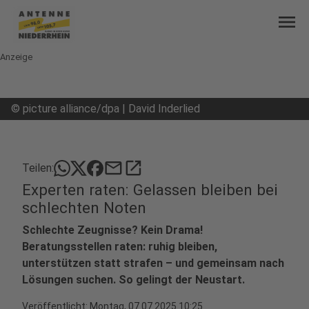
menu
Anzeige
©
picture alliance/dpa | David Inderlied
mail
open_in_new
Teilen:
Experten raten: Gelassen bleiben bei
schlechten Noten
Schlechte Zeugnisse? Kein Drama!
Beratungsstellen raten: ruhig bleiben,
unterstützen statt strafen – und gemeinsam nach
Lösungen suchen. So gelingt der Neustart.
Veröffentlicht:
Montag, 07.07.2025 10:25