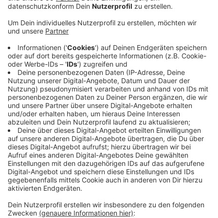
Anzeige
Es sei im Interesse aller, wenn Routen, Prozesse und
Systeme optimiert und aufeinander abgestimmt
würden, so Flughafensprecher Holger Terhorst auf
Anfrage von Antenne Niederrhein. Die Behörde in
Brüssel hatte kürzlich eine entsprechende Verordnung
verabschiedet. Demnach sollen Flugsicherungs-
Organisationen, Airlines und Flughäfen dazu
verpflichtet werden, ihr Flugverkehrsmanagement zu
modernisieren. Unter anderem können Piloten derzeit
nicht immer die direkten Routen nehmen.
Beispielsweise weil Militärgelände umflogen werden
müssen. Das könnte sich durch die EU-Vorlage ändern.
Konkrete Maßnahmen der EU und ein Zeitplan sollen in
der zweiten Jahreshälfte vorgelegt werden.
Anzeige