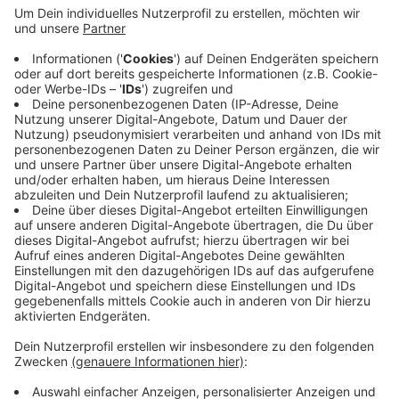
Anzeige
Unsere niederländische Nachbarprovinz Gelderland hat
deshalb eine offizielle Badewarnung ausgesprochen.
Vom Schwimmen in der grünlich schimmernden
Oberflächenschicht wird demnach dringend abgeraten.
Die Bakterien können Hautreizungen sowie Magen-
Darm-Beschwerden verursachen – besonders bei
Kindern besteht Gesundheitsgefahr.
Anzeige
Anzeige