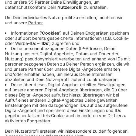
Veröffentlicht:
Dienstag, 12.08.2025 07:43
Anzeige
Ziel sei es, unerwünschte Grenzübertritte zu
verhindern und offene Haftbefehle zu vollstrecken.
Viele Kommunalpolitiker im Kreis Kleve kritisieren die
Maßnahme. Sie fürchten wirtschaftliche Schäden,
Staus und eine Belastung der nachbarschaftlichen
Beziehungen. Besonders der Handel in Kleve ist auf
Kunden aus den Niederlanden angewiesen. Die
Kontrollen seien Symbolhandlungen, weil die Grenze
effektiv nicht kontrollierbar sei, sagte der
niederländische Honorarkonsul für Kleve Freddy
Heinzel der Rheinischen Post. Befürworter wie der
CDU-Landtagsabgeordnete Günther Bergmann
verweisen auf festgenommene Straftäter und eine