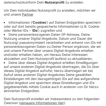
Anzeige
Nach Medienberichten fließt durch den Rhein bei
Lobith in den kommenden Tagen nur etwa halb so viel
Wasser wie sonst. Für den 17. Juli wird sogar ein noch
niedrigerer Wert erwartet. Gründe sind unter anderem
sehr geringe Schneereserven in den Alpen und niedrige
Wasserstände in wichtigen Zuflüssen und Speichern.
Die Folgen sind bereits spürbar. Die Schifffahrt wird
behindert, Schiffe können weniger Ladung
transportieren und auch Natur und Tierwelt geraten
unter Druck. Nach Angaben der niederländischen
Behörden wird die Lage inzwischen besonders genau
beobachtet. Regional gibt es schon Maßnahmen
gegen Wasserknappheit. Außerdem nimmt die Gefahr
von Blaualgen und Fischsterben zu.
Anzeige