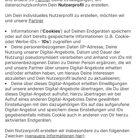
Veröffentlicht:
Freitag, 15.05.2026 12:51
Anzeige
Dabei werden Abwehrzellen aus dem Blut entnommen,
im Labor so verändert, dass sie Krebszellen besser
erkennen, und dann wieder zurückgegeben. Die
Methode ist ähnlich wie eine Therapie, die bei
manchen Blutkrebserkrankungen schon funktioniert -
bei Tumoren wie Bauchspeicheldrüsenkrebs ist das
aber viel schwieriger. Die Behandlung wird zunächst in
einer Studie getestet, vor allem auf Sicherheit und
richtige Dosierung. Nicht alle Patienten kommen dafür
infrage, weil der Tumor bestimmte genetische
Merkmale haben muss. Ob die Therapie beim ersten
Patienten hilft, soll sich frühestens in einigen Monaten
zeigen, berichtet die Tageszeitung "De Gelderlander".