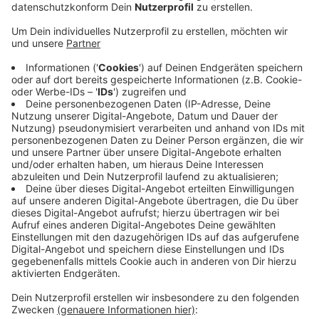
Veröffentlicht:
Mittwoch, 09.07.2025 13:02
Anzeige
Die niederländische Feuerwehr forderte Einheiten aus
Kleve-Rindern und Keeken zur Unterstützung an, so die
Klever Feuerwehr auf Facebook. Vor Ort brannte
demnach ein großer Haufen Unrat im Millinger
Industriegebiet. Gemeinsam mit niederländischen
Kräften bekämpften die Klever Feuerwehrleute das
Feuer unter Atemschutz, mit mehreren Strahlrohren
und einem Wasserwerfer, ein Radlader unterstützte
beim Abtragen des Brandguts. Der Brand konnte so
schnell unter Kontrolle gebracht werden. Die Ursache
für das Feuer ist unklar.
Anzeige