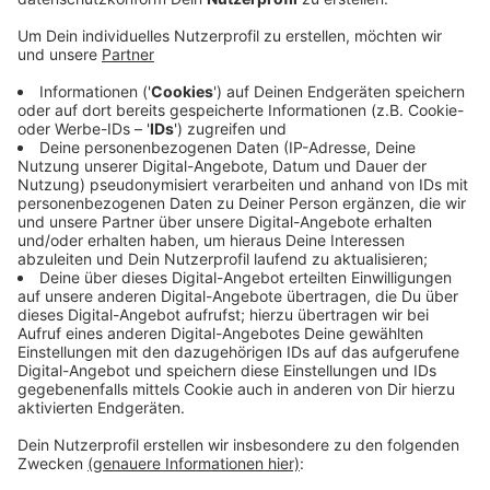
von bis zu 5 Kilometern.
Veröffentlicht:
Freitag, 09.05.2025 07:50
Anzeige
Hintergrund: Der neue Bundesinnenminister Alexander
Dobrindt hatte angekündigt, schärfer kontrollieren zu
lassen. Dabei sollten auch Asylsuchende an der Grenze
zurückgewiesen werden können, wenn sie in anderen
EU-Ländern bereits Anträge gestellt haben. Dies soll
allerdings nicht für Schwangere, Kinder und andere
Angehörige sogenannter vulnerabler Gruppen gelten.
Anzeige