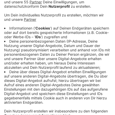
wurde aufgehoben.
Veröffentlicht:
Montag, 12.07.2021 06:07
Anzeige
Niederländer, die nach einem längeren Aufenthalt in
Deutschland in ihre Heimat zurückkehren, müssen
somit weder in Quarantäne noch einen negativen
Corona-Test vorlegen. Für den kleinen Grenzverkehr
mit einer Aufenthaltsdauer von maximal 24 Stunden
galt diese Regelung ohnehin nie. Gleichzeitig steigt in
den Niederlanden der Inzidenzwert wieder deutlich an.
Er liegt aktuell bei rund 180. Allein am vergangenen
Donnerstag gab es rund 5.500 Corona-Neuinfektionen
an einem Tag, der höchste Wert seit dem 14. Mai. Im
Kreis Kleve ist der 7-Tage-Inzidenzwert wieder
gesunken. Laut Robert-Koch-Institut liegt er heute bei