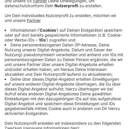
Anzeige
Die Maßnahmen sorgten nahezu täglich für
Verzögerungen von bis zu einer Stunde, was
besonders die rund 20.000 Grenzpendler im Alltag
stark belaste, heißt es aus dem Euregio-Haus in Kleve
auf Anfrage der NRZ. Auch Handel und Logistik
spürten die Folgen deutlich, weil Kunden ausblieben
und Lieferungen ins Stocken gerieten. Nach
Einschätzung der Euregio senden die strengen
Kontrollen außerdem ein negatives Signal an die
Menschen in der Grenzregion. Sie würden dem
europäischen Gedanken offener Grenzen
widersprechen. Die Euregio fordert deshalb, ab dem
15. September wieder zu den früheren,
stichprobenartigen Kontrollen zurückzukehren, um
Wirtschaft und Bevölkerung zu entlasten.