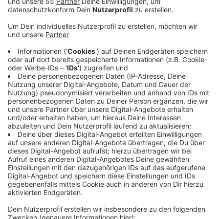
Anzeige
Die Radboud-Universität prüft gemeinsam mit einem
Unternehmen, ob das Spinoza-Gebäude auf dem Uni-
Campus zu einem großen Studentenwohnkomplex
umgebaut werden kann.Dafür haben beide Seiten jetzt
eine Absichtserklärung unterzeichnet. Mit dem Projekt
soll der Mangel an Studentenzimmern in Nijmegen
kleiner werden. Frühere Studien rechnen an dem
Standort mit rund 480 bis 540 Zimmern. Neben dem
Umbau des bestehenden Gebäudes wird aber auch ein
möglicher Neubau geprüft. In den nächsten Monaten
startet eine umfassende Untersuchung - unter
anderem zur technischen Machbarkeit, Nachhaltigkeit
und städtebaulichen Einbindung. Diese Phase soll
etwa ein Jahr dauern. Erst danach entscheiden die
Beteiligten, ob das Projekt umgesetzt wird.