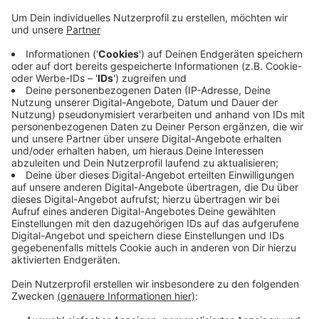
Anzeige
Das Verbot könne aufgehoben und durch einen Appell
ersetzt werden, sagte ein Sprecher nach Kritik des
Nimweger Bürgermeisters Bruls und des
niederländischen Ausschusses für Menschenrechte.
Das beschlossene Teilnahmeverbot treffe nicht das
Regime in Moskau, sondern Einzelpersonen, heißt es
von den Organisatoren selbstkritisch. In den letzten
Jahren hat es offenbar nur wenige Teilnehmer aus
Russland gegeben. Aus Belarus war niemand am Start.
Anzeige