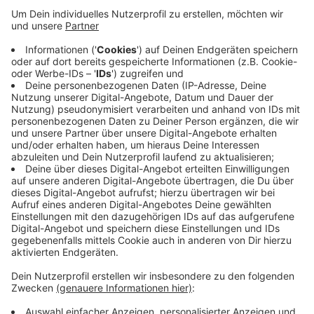
Grund sind Sanierungsarbeiten. Die Bahnübergänge
Grüne Straße und von-der-Recke-Straße im Ortsteil
Vrasselt sind von heute Abend bis morgen Abend
gesperrt. Darüber hinaus wird der Bahnübergang
Kerstenstraße im Ortsteil Praest von morgen bis
Freitag gesperrt. Auch Fußgänger und Radfahrer
dürfen die Bahnübergänge nicht passieren.
Hier gibt es weitere Informationen
Anzeige