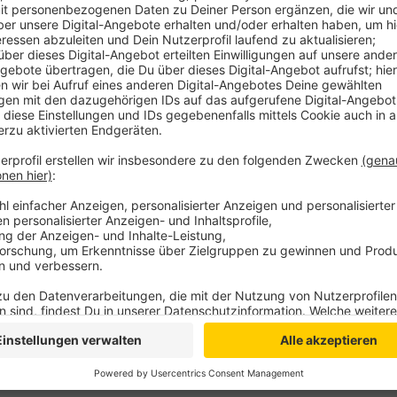
Sie nicht nur unversteuert, sondern auch nicht zugel
750 Liter E-Zigaretten-Flüssigkeit. Die Fahnder fand
Empfängers in Wuppertal weitere illegale Vapes mit 
Schaden durch Steuerhinterziehung liegt bei mehr al
Firmeninhaber wurden Strafverfahren eingeleitet.
Anzeige