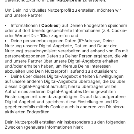
Anzeige
Der Landesbetrieb Straßen.NRW wird die Brücke und
die Kreuzung Oraniendeich bis zum 4. August (5 Uhr)
komplett sperren. Grund sind Bauarbeiten am
Oraniendeich und Anpassungen der Verkehrsführung
auf der Brücke. Die Maßnahmen dienen der
Vorbereitung kommender Bauphasen im Rahmen der
laufenden Sanierung der Rheinbrücke, heißt es. Der
motorisierte Verkehr wird weiträumig über die
Rheinbrücke in Rees umgeleitet. Fußgänger und
Radfahrer können die Brücke aber weiterhin
uneingeschränkt nutzen.
Anzeige