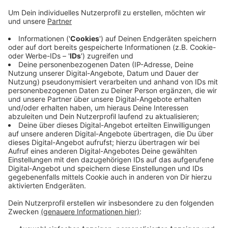
Anzeige
Ein 35-jähriger Mann aus Emmerich verlor die Kontrolle
über sein Motorrad und prallte gegen einen Zaun. Auf
dem Motorrad saß auch ein 31-Jähriger aus Emmerich.
Beide blieben unverletzt. Am Motorrad und am Zaun
entstand Sachschaden. Die Polizei stellte fest, dass
das Kennzeichen des Motorrads als verloren gemeldet
war. Der Mitfahrer fiel beim Atemtest positiv auf, beim
Fahrer wurde eine Blutprobe genommen. Die Polizei
ermittelt wegen Straßenverkehrsgefährdung.
Anzeige