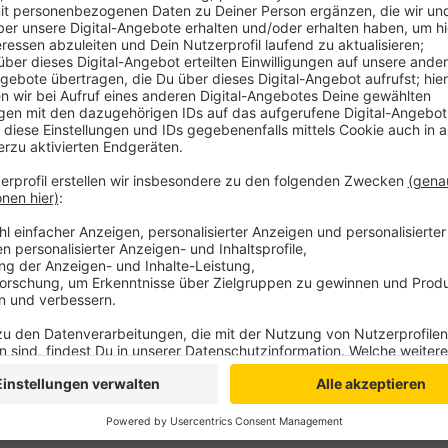
Anzeige
Rund 100 der rund 2.100 Einwohner haben aktiv dara
Gestaltung des Ortes mitreden, Fragen stellen, Wün
ging es vom Klimaschutz über Car-Sharing bis zur Ge
Hinweise auf Missstände und mangelnde Kommunikati
Planungsbüro aus Köln sammelt und in ein Konzept fl
gestaltet werden sollte. Ein weiterer Termin ist am 2
Anzeige