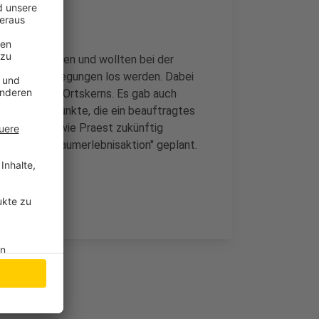
n teilgenommen und wollten bei der
sche und Anregungen los werden. Dabei
staltung des Ortskerns. Es gab auch
on. Alles Punkte, die ein beauftragtes
ießen lässt, wie Praest zukünftig
1. Mai als "Raumerlebnisaktion" geplant.