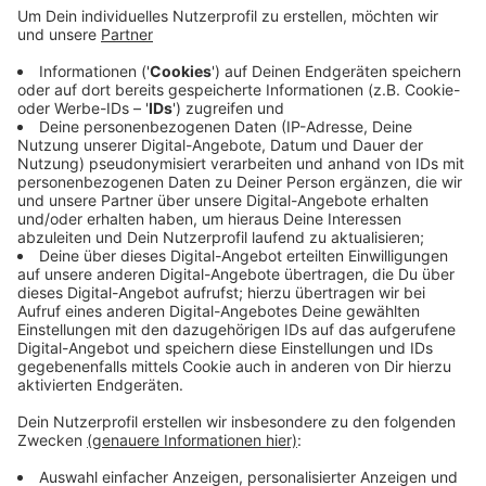
Anzeige
Im Mittelpunkt steht demnach die mobile Nutzung.
Die Zugriffszahlen zeigten, dass immer mehr
Menschen die Seite mit Smartphones oder Tablets
besuchen würden, heißt es. Diesem Trend sei man mit
einer verbesserten Darstellung gefolgt. Dazu gehören
auch Barrierefreiheit und eine Übersetzungsfunktion.
Anzeige
Anzeige