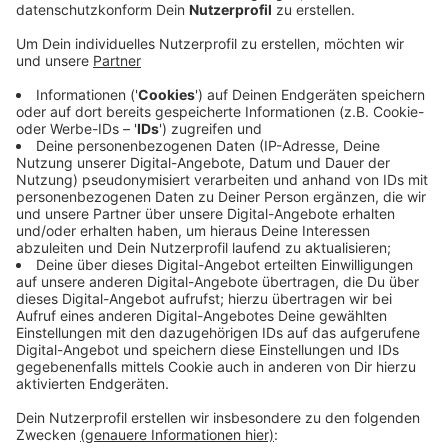
Anzeige
Besonders betroffen ist demnach die Schnellbuslinie
SB58 zwischen Kleve und Emmerich. Von heute an bis
einschließlich Freitag (1.8.) fahren die NIAG-Busse
tagsüber wie gewohnt über die Brücke – allerdings mit
etwas mehr Fahrzeit. In den Abend- und Nachtstunden
endet die SB58 allerdings bereits in Kleve-Kellen.
Emmerich wird in dieser Zeit nicht angefahren. Von
Freitagabend (1.8./21:05 Uhr) bis Montag in der Früh
(5:00 Uhr) ist die Brücke dann auch für die Busse dicht.
Die SB58 fährt dann nur noch bis Kleve-Kellen
Offenberg. Emmerich wird in dieser Zeit erneut nicht
von den NIAG-Bussen angefahren.
Anzeige