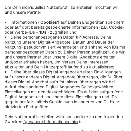
Anzeige
Die Hafengesellschaft will rund 6,5 Millionen Euro
investieren, weil der Containerumschlag trotz Corona
deutlich zugenommen hat. Zu den bereits
bestehenden 45.000 Quadratmetern Lagerfläche
sollen bis nächstes Jahr nochmal 12.000
hinzukommen. Danach soll das Fundament des
Containerkrans saniert und ein zweiter Kran neu
angeschafft werden. Zum DeltaPort-Verbund gehört
auch der Weseler Stadthafen und die Rhein-Häfen in
Voerde-Emmelsum.
Anzeige