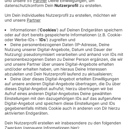
Anzeige
Die Wirtschaftsförderung und die Stadtbücherei
wollen damit vor allem Menschen mit Vorkenntnissen
beim Bestehen der Sprachprüfungen auf den Niveaus
A2 und B1 unterstützen. Hintergrund sei der steigende
Bedarf vieler Unternehmen, internationale Mitarbeiter
bei der Integration und beim Spracherwerb zu
unterstützen. Das Angebot findet jeden Samstag von
10 bis 12 Uhr in der Stadtbücherei statt.
Ehrenamtliche Lernbegleiter helfen bei der
Vorbereitung, besprechen Aufgaben und unterstützen
auch bei der Anmeldung zu den Prüfungen. Im
Mittelpunkt steht das eigenständige Lernen;
klassischer Unterricht ist nicht vorgesehen.
Interessierte können sich bei Nathalie Christmann
unter wirtschaftsfoerderung@wfg-emmerich.de
informieren.