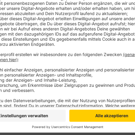
Aktuell bekommen vier Einrichtungen in Emmerich Fö
Bewegungsangebote sowie die Einrichtung eines neue
so mehr als 4.000 Projekte realisiert und fast 6 Milli
Stiftung. Ziel ist es demnach, Kinder in ihrer sprachl
Entwicklung zu stärken und Bildung langfristig nachh
durch eine fachkundige Jury, die Projekte nach ihre
bewertet.
Anzeige