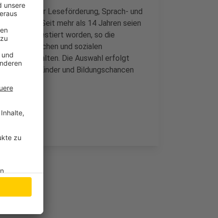
rdermittel für Leseförderung, Sprach- und
n Gartens. Seit mehr als 14 Jahren seien
onen Euro investiert worden, so die
ichen, motorischen und sozialen
altig zu gestalten. Die Auswahl erfolgt
m Nutzen für Kinder und Bildungschancen