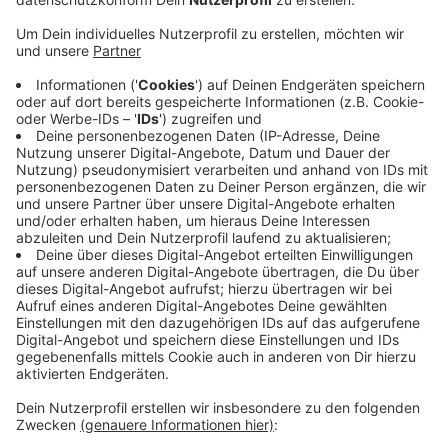
Anzeige
In Emmerich sei man wesentlich später von
Niedrigwasser betroffen, so Marcel Lueb auf Anfrage
von Antenne Niederrhein. Er ist Projektleiter bei der
"port emmerich GmbH". Je höher die Hafenstandorte
am Rhein lägen, desto früher würden die Probleme mit
Niedrigwasser beginnen. Dennoch ist man auch in
Emmerich wegen der stetig sinkenden Pegelstände
besorgt. Niedrigwasser verenge die Hafeneinfahrt und
es komme zu Schwierigkeiten beim Verladen. Ab
einem Pegel von 70 Zentimetern seien hier massive
Einschränkungen zu erwarten, so Lueb abschließend.
Anzeige