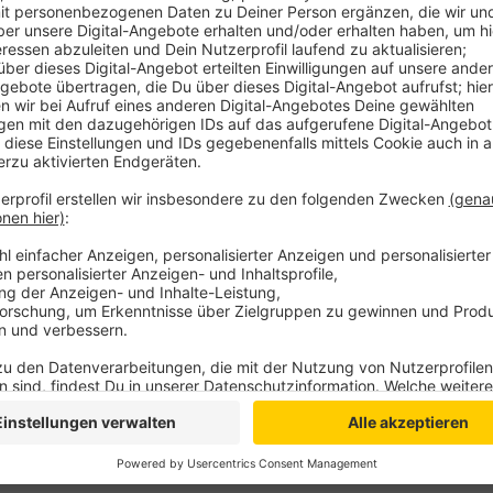
Man sei Anfang Oktober durch den Verband der Feu
dieser Organisation aufmerksam geworden. Auch die
der Spende als besonders dringend eingeordnet und 
Er ist Leiter der Emmericher Feuerwehr. Bei dem ge
Löschgruppenfahrzeug aus dem Jahr 1996, das jetzt 
Insgesamt hat die ukrainische Hilfsorganisation kn
können. Darunter auch Busse, ein Müllwagen und drei 
Überführung aller Fahrzeuge nach Dnipro, einer Großst
Anzeige