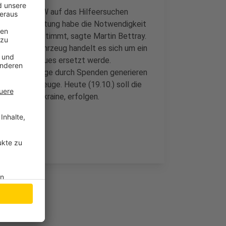
erwehren NRW auf das Hilfeersuchen
 Stadtverwaltung habe die Notwendigkeit
sofort zugestimmt, sagte Martin Bettray.
spendeten Fahrzeug handelt es sich um ein
durch ein neues ersetzt werde.
app 12 Fahrzeuge durch Spenden generieren
Polizeifahrzeuge. Heute (19.10.) soll die
adt in der Ukraine, erfolgen.