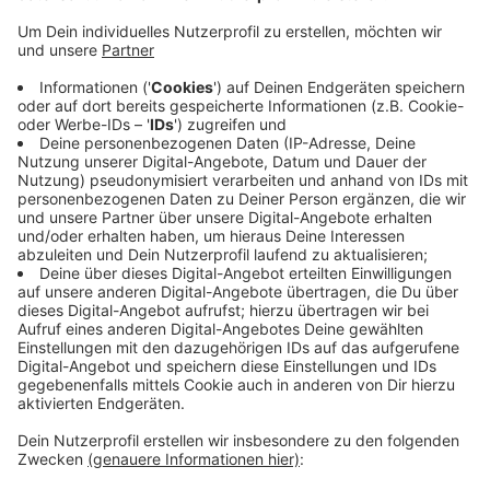
Hintergrund ist die Erörterung zum
Planfeststellungsverfahren von Straßen NRW zur
Verlegung der B8 am Eltenberg, die online stattfinden
soll. Dagegen hatte die Initiative bereits offiziell
protestiert, jetzt hat sie direkt einen Brief an die
Regierungspräsidentin geschrieben. Darin beklagen
sich die Bergretter auch über das Behördendeutsch
eines offiziellen Anschreibens, dass es sowohl
niederländischen als auch deutschen Einwohnern mehr
als schwer mache, die Materie zu verstehen. Auch
ihnen soll im Hilfebüro an der Schmidtstraße in Elten
geholfen werden.
Anzeige