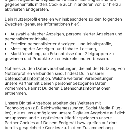
Anzeige
Vorstellen brauchen wir ihn euch nicht. Seit 2003
treibt Jürgen Bangert nun als "Elvis Eifel" seine Späße
am Telefon mit seinen Hörerinnen und Hörern im Radio.
Aber selbst seine 'Opfer' müssen am Ende mit lachen -
wenn auch nicht immer. Und weil Elvis das noch viele
Jahre weitermachen möchte, benötigt er eure
Unterstützung. Ihr habt gerade jemanden im Kopf, dem
mal ein Streich gespielt werden sollte? Dann nutzt
das Formular und tretet mit Elvis direkt in Kontakt! Er
freut sich auf jede neue Nachricht.
Anzeige