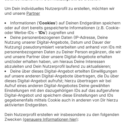
Anzeige
Die Hochschule Rhein-Waal in Kleve und Kamp-
Lintfort schnitt zwar etwas schlechter ab, weist aber
ebenfalls eine positive Tendenz auf. Beide
Hochschulen hatten sich an einer Umfrage beteiligt
und einen Fragebogen beantwortet, der sieben
zentrale Themenfelder der Gründungsförderung
umfasst. Als größte Herausforderungen wurden von
den Hochschulen die finanziellen Möglichkeiten und
die Personalsituation benannt.
Anzeige