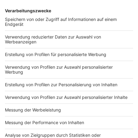
Anzeige
Reul verweist auf funktionierenden Staat
Anzeige
Bei der Vorstellung der Ermittlungserfolge gegen die
drei Männer in Köln, Konstanz und der Schweiz sagte
NRW-Innenminister Reul, solche Fälle werde es
häufiger geben, damit müsse man rechnen. Er zeigt
sich aber auch zuversichtlich, wenn er sagt: "Der Fall
hier zeigt, dass wir verdammt gut sind. Wenn die
Kölner Polizei und der Verfassungsschutz Nordrhein-
Westfalen in Zusammenarbeit mit dem Bund und jetzt
auch mit der Schweiz enttarnen und festnehmen
können, dann ist das ein Beweis, dass der Staat
funktioniert."