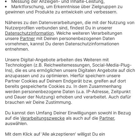
Rätselhafte Drohnen und Fälle von Sabotage
Anzeige
Die Agenten bekommen vergleichsweise wenig Geld -
bei der Bauschaum-Attacke sollen es 100 Euro pro
Auto gewesen sein. Seit Beginn des Angriffs
Russlands auf die Ukraine beobachten die
Nachrichtendienste auch noch andere Phänomene:
"Das sind Fälle, wo wir feststellen, dass kritische
Infrastrukturen mindestens ausgespäht werden, zum
Teil auch sabotiert werden oder eingebrochen wird.
Wir sehen Drohnen-Überflüge, die in der Vielzahl der
Fälle nicht ganz aufgeklärt werden können", zählt
Jürgen Kayser auf.