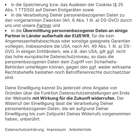
Anzeige
Doppelgänger-Kampagne mit Fakenews
Anzeige
Es gehe oft auch darum, Falschinformationen zu
verbreiten, sagt Kayser - beispielsweise mit Hilfe von
Fake-Seiten. Viel genutzte deutschen Nachrichten-
Portale werden täuschend echt kopiert, um Lügen
über Politiker zu verbreiten. Fachleute sprechen von
einer Doppelgänger-Kampagne, erläutert er: "Urheber
sind verschiedene Firmen, die in Russland ansässig sind
und mutmaßlich im Auftrag der russischen Regierung
handeln. Sie bauen die entsprechenden Fake-Seiten im
Netz auf. Es gibt eine klare Attribuierung in Richtung
Russland bei dieser Kampagne."