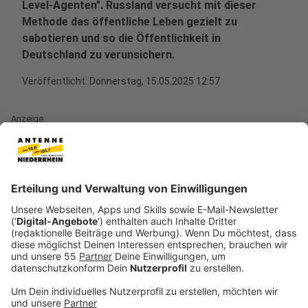
Level-Agenten". Russland versucht mit dieser
Methode das öffentliche Leben gezielt zu
sabotieren und so die Öffentlichkeit in
Deutschland zu verunsichern.
Veröffentlicht:
Donnerstag, 15.05.2025 12:57
Anzeige
Diese Nachricht hat in dieser Woche aufhorchen
lassen: In Köln, Konstanz und der Schweiz hat die
Polizei drei Ukrainer festgenommen. Der Verdacht: Sie
sollten im Auftrag Russlands Sprengsätze in
Päckchen verschicken, die auf dem Postweg
explodieren sollten. Solche Vorfälle sind bei uns
Deutschland kein Einzelfall:
20. Juli 2024:
Am Flughafen Leipzig explodiert ein