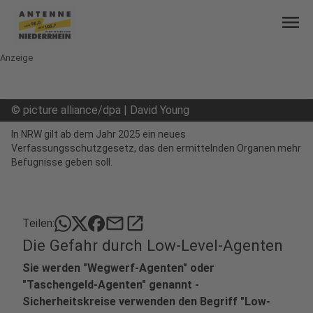
menu
Anzeige
©
picture alliance/dpa | David Young
In NRW gilt ab dem Jahr 2025 ein neues
Verfassungsschutzgesetz, das den ermittelnden Organen mehr
Befugnisse geben soll.
mail
open_in_new
Teilen:
Die Gefahr durch Low-Level-Agenten
Sie werden "Wegwerf-Agenten" oder
"Taschengeld-Agenten" genannt -
Sicherheitskreise verwenden den Begriff "Low-