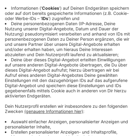
Paket - wie durch ein Wunder außerhalb der
Frachtmaschine, die an diesem Tag Verspätung
hatte.
5. Februar 2025:
Kurz vor der Bundestagswahl
wird in mehreren Bundesländern in die
Auspuffrohre von parkenden Autos Bauschaum
gesprüht.
Das sind nur zwei Beispiele, in denen die Behörden
sogenannte Low-Level-Agenten im Verdacht haben.
Jürgen Kayser, Chef des Verfassungsschutzes in NRW
sagt, dass dahinter Russland steckt. Es würden
Menschen engagiert, die keine besonderen
Vorkenntnisse benötigen: "Das sind Personen, die
oftmals übers Internet über soziale Medien
angeworben werden, dort Geld bekommen für ihre
Aufträge und gar nicht unbedingt erkennen können,
dass sie jetzt direkt im Auftrag Russlands handeln."
Anzeige