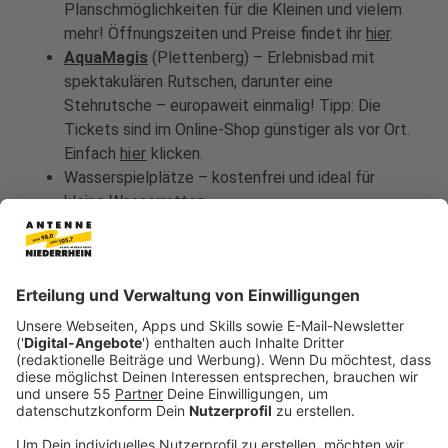
Planschmöglichkeiten für die Kleinen und vielem
mehr! Öffnungszeiten und Preise findet ihr
hier
.
AquaMagis
(Plettenberg) – Erlebnisbad mit
spektakulären Rutschen, darunter eine
Stehrutsche – europaweit einmalig! Tipp: Die
Tickets sind im Online-Shop günstiger als vor Ort.
Einfach
hier
klicken.
Wasserspielplätze – kostenfrei und ideal für
kleine Wasserratten.
Anzeige
©
Maryana - AdobeStock_793945058
Ausflugsziele in der Region: Wasserspielplätze
Anzeige