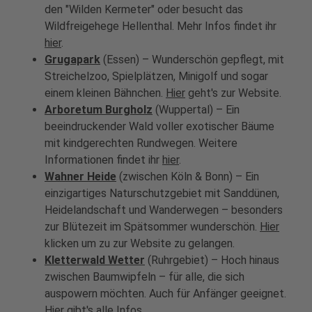
den "Wilden Kermeter" oder besucht das
Wildfreigehege Hellenthal. Mehr Infos findet ihr
hier
.
Grugapark
(Essen) – Wunderschön gepflegt, mit
Streichelzoo, Spielplätzen, Minigolf und sogar
einem kleinen Bähnchen.
Hier
geht's zur Website.
Arboretum Burgholz
(Wuppertal) – Ein
beeindruckender Wald voller exotischer Bäume
mit kindgerechten Rundwegen. Weitere
Informationen findet ihr
hier
.
Wahner Heide
(zwischen Köln & Bonn)
– Ein
einzigartiges Naturschutzgebiet mit Sanddünen,
Heidelandschaft und Wanderwegen – besonders
zur Blütezeit im Spätsommer wunderschön.
Hier
klicken um zu zur Website zu gelangen.
Kletterwald Wetter
(Ruhrgebiet)
– Hoch hinaus
zwischen Baumwipfeln – für alle, die sich
auspowern möchten. Auch für Anfänger geeignet.
Hier
gibt's alle Infos.