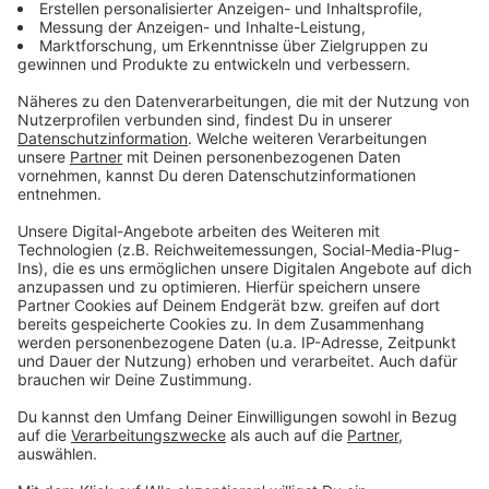
Anzeige
Explorado Kindermuseum
(Köln) – Spielerisch
lernen und ausprobieren – ideal für Kinder von 4
bis 12. Tickets gibt es
hier
.
Neanderthal Museum
(Mettmann) – Spannende
Zeitreise mit interaktiven Stationen und einem
Urzeit-Spielplatz. Alle Infos dazu findet ihr
hier
.
LWL-Museum für Naturkunde
(Münster) –
Dinosauriermodelle, Planetarium und sehr viele
Mitmach-Stationen.
Hier
könnt ihr euch Tickets
sichern.
Anzeige
6. Action & Adrenalin