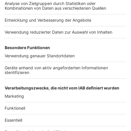
NRW ist überraschend vielseitig –
perfekt für kleine
und große Abenteuer
direkt vor eurer Haustür. Egal,
ob ihr mit der Familie loszieht, euch richtig auspowern
wollt oder einfach mal durchatmen möchtet:
Eure
Region
bietet unzählige Möglichkeiten für
unvergessliche Erlebnisse. Probiert etwas Neues aus
und entdeckt eure Umgebung mit frischem Blick – der
Sommer wartet auf euch!
Habt ihr noch weitere
Geheimtipps oder
Lieblingsorte
? Schreibt uns!
Anzeige
Anzeige