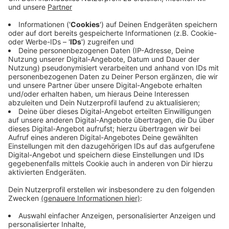
5. Spannende Museen & Mitmach-Orte
Anzeige
Museen in NRW müssen nicht langweilig sein – im
Gegenteil:
Landschaftspark Duisburg-Nord
–
Industriekultur hautnah erleben – mit
Kletterrouten in alten Hochöfen und
Lichtinstallationen bei Nacht.
Tipp:
Die Führungen im Dunkeln mit Taschenlampe
sind ein echtes Highlight!
Anzeige
Besonders toll für Kinder: