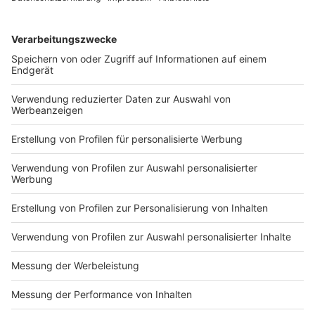
Flieger: Beim Bodyflying in Bottrop erleben
Adrenalinliebhaber ein freiheits­durchströmendes
Gefühl im Windtunnel. Ob Einsteiger oder
erfahrene „Flieger“ – hier lässt sich das
Schwerelosigkeitsgefühl sicher und realitätsnah
erleben.
Anzeige
©
galitskaya - AdobeStock_357750468
Anzeige
Fazit:
Anzeige