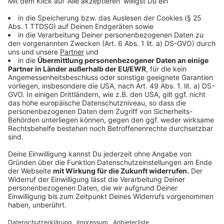
Anzeige
Mit einem Klick aufs fettgedruckte gelangt ihr
direkt zur jeweiligen Website.
Phantasialand
(Brühl) – Ob wilde Achterbahnen,
Loopings oder immersive Themenwelten – hier
kommt garantiert keine Langeweile auf.
Michael Schumacher Kart & Event-Center
(Kerpen) – Rasante Geschwindigkeiten garantiert:
Auf den Indoor- und Outdoor-Strecken des Kart-
Centers in Kerpen können sich Groß und Klein als
Rennfahrer beweisen. Die Indoorbahn ist 728 m
lang, draußen sogar 710 m – ideal, um unter
Freunden oder Familie ein echtes Speed-Duell zu
starten.
Indoor Skydiving
(Bottrop) – Fliegen ohne