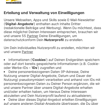
Neue Regeln für G-, F- und E-Jugend
Anzeige
Fußballvereine sollen ab der Saison 2024/2025 neue
Regeln für den Jugendfußball einführen. Das soll vor
allem für mehr Spaß für die Kinder sorgen. Vorab hatte
der DFB die neuen Spielformen in einer zweijährigen
Pilotphase getestet.
Das Spielen mit dem Ball am Fuß und das Erzielen von
Toren seien die zentralen Gründe, warum so viele
Kinder und Jugendliche Freude am Fußball haben,
schreibt der DFB auf seiner Website. Das soll jetzt mit
den neuen Regeln mehr möglich sein. Ein Grund für die
Regeländerungen sind sicher auch die schwindenden