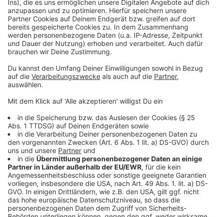
der Leistungsdruck in den unteren Klassen verringert
werden und, so der DFB, die sportliche Entwicklung
der Kinder stärker in den Vordergrund rücken.
Deswegen wird es in der G- und F-Jugend keine
Meisterschaftsrunde mehr geben. Stattdessen sind
mehr Spielenachmittage und Festivals mit mehreren
Mannschaften und Spielfeldern geplant. Außerdem
soll es ein Rotationsprinzip geben, dass allen Kindern
ermöglichen soll, auch am Spiel teilzunehmen. Eine
genaue Übersicht über alle Regeln gibt es
auf der
Seite des DFB
.
Autor: David Müller
Anzeige