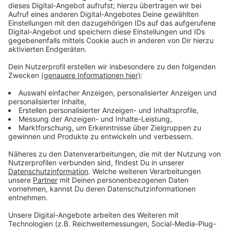
Zahlen bei Jugendfußball. Schon seit Jahren gibt es
immer weniger Kinder und Jugendliche, die
Vereinsfußball spielen wollen. Eine Situation, die
dem
DFB Sorgen bereitet
.
Anzeige
Kleinere Teams - mehr Erfolgserlebnisse
Anzeige
Die Kinder sollen laut DFB häufiger am Ball sein,
häufiger Tore erzielen und so mehr persönliche
Erfolgserlebnisse haben. Die Idee dahinter scheint klar.
Kinder die häufig aktiv am Spiel teilnehmen können,
sind auch mehr motiviert weiter dabei zu sein und es
macht es Einsteigern leichter, nicht nach einem
Training zu sagen, dass sei langweilig. Außerdem soll