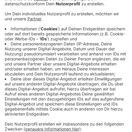
Anzeige
Im Rahmen eines landesweiten Aktionstages wird u.a.
über regionale oder lokale Hilfsaktionen berichtet.
Anzeige
Außerdem sollen Betroffene, aber auch die Helfenden,
zu Wort kommen. An diesem Aktionstag beteiligt sich
auch unser niederländischer Euregio-Partner REGIO8.
Gleichzeitig wird unter "Giro555" um Spenden gebeten.
Auch Antenne Niederrhein und die NRW-Lokalradios
engagieren sich für die notleidende Bevölkerung in der
Ukraine, u.a. am kommenden Donnerstag im Rahmen
eines großen "Lichtblicke-Spenden-Tages".
Anzeige