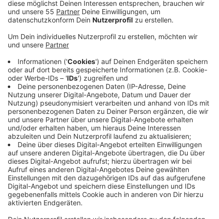
steil bei YouTube.
Veröffentlicht:
Montag, 24.02.2020 15:12
Anzeige
Wir benötigen Ihre
Zustimmung, um den YouTube
Video-Service zu laden!
Wir verwenden einen Service eines
Drittanbieters, um Videoinhalte
einzubetten. Dieser Service kann
Daten zu Ihren Aktivitäten
sammeln. Bitte lesen Sie die
Details durch und stimmen Sie der