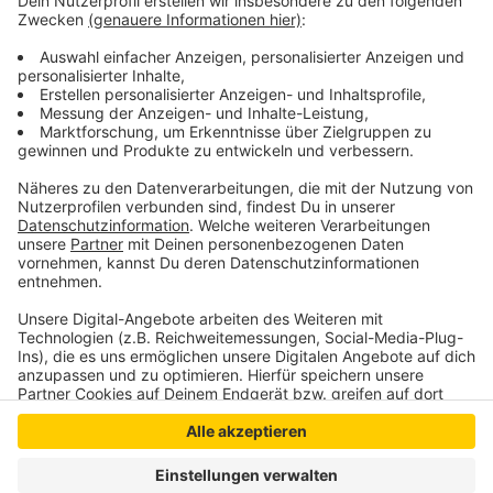
Nutzung des Service zu, um dieses
Video anzusehen.
Mehr Informationen
Daði og Gagnamagnið - Think About Things
Akzeptieren
Anzeige
powered by
Usercentrics Consent
Management Platform
Anzeige
Anzeige
Anzeige