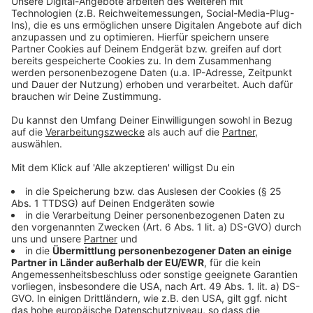
Anzeige
Wir benötigen Ihre
Zustimmung, um den YouTube
Video-Service zu laden!
Wir verwenden einen Service eines
Drittanbieters, um Videoinhalte
einzubetten. Dieser Service kann
Daten zu Ihren Aktivitäten
sammeln. Bitte lesen Sie die
Details durch und stimmen Sie der
Nutzung des Service zu, um dieses
Video anzusehen.
Mehr Informationen
Mark Forster - Memories & Stories (Official Video)