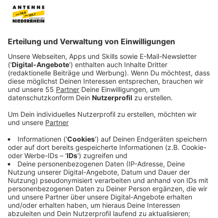
Anzeige
Englischer Titel, deutscher Text
Anzeige
Es klinkt ein bisschen cooler als "Erinnerungen und
Geschichten", meint Mark Forster im Gespräch mit
Laura Potting über seinen neuen Song "Memories &
Stories". "Es geht um die Sachen, die man erlebt, wenn
raus geht, vor die Tür." Und das spiegelt auch das
Musik-Video wieder. Das besteht vor allem aus alten
Aufnahmen aus Marks Kindheit. So privat war noch kein
Musikvideo, so Mark Forster.
Anzeige