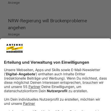
Anzeige
NRW-Regierung will Brückenprobleme
angehen
Anzeige
NRW-Verkehrsminister Oliver Krischer (Grüne) kennt
das Problem nur zu gut. Er sieht vor allem zwei
Ursachen für das Drama mit den Brücken: “Wir haben
eine Zunahme des Verkehrs - insbesondere des
Güterverkehrs. Und der zweite Punkt ist, dass in
Jahrzehnten der Vergangenheit in Teilen zu wenig
investiert worden ist”, sagt er am 2. November 2023.
An diesem Tag kündigt Krischer das an, was er eine
Sanierungsoffensive nennt. Innerhalb von 10 Jahren
will der 400 Brücken im Land durch Ersatzneubauten