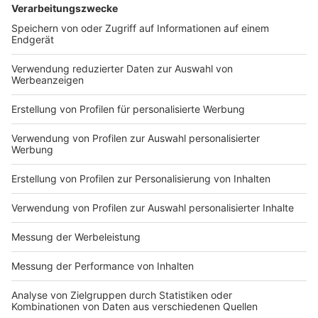
braucht nicht nur mehr Geld, sondern eine andere
Priorisierung. Die Haushaltspolitikerin der Grünen im
Bundestag, Paula Piechota fordert, dass die neue
schwarz-rote Bundesregierung auf Sanierung, statt
auf neue Bauprojekte setzt. Erhalt sei das Gebot der
Stunde.
Anzeige
Hoffnungen liegen auf Infrastrukturfonds
Anzeige
Auch NRW-Verkehrsminister Krischer fordert, dass der
Fokus auf den Erhalt und weniger auf den Neubau
gesetzt wird. Zusammen mit anderen
Verkehrsministern der Länder setzt er sich dafür ein,
dass ein großer Teil des 500 Milliarden-Euro großen