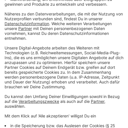
Meter lange Brücke wurde mit Hilfe einer
Schnellbauweise erneuert. Das Prinzip ist einfach:
Betonfertigteile werden so oft es geht schon
vorgefertigt angeliefert. Das spart auf der Baustelle
wertvolle Zeit und Personal. Ein anderer Trick:
Funktionale Ausschreibungen. Dabei gibt das Land als
Auftraggeber nicht mehr exakt die technischen
Details eines Brückenbaus an, sondern beschreibt in
wenigen Punkten, was die Brücke am Ende können
muss. So gut die Sanierungsoffensive läuft - so groß
ist der Haken: Sie umfasst nur Brücken für die das
Land zuständig ist. Autobahnbrücken sind davon
ausgeschlossen. Dafür ist der Bund über die “Autobahn
GmbH” zuständig.
Anzeige
Autobahn GmbH muss "Triage" vornehmen