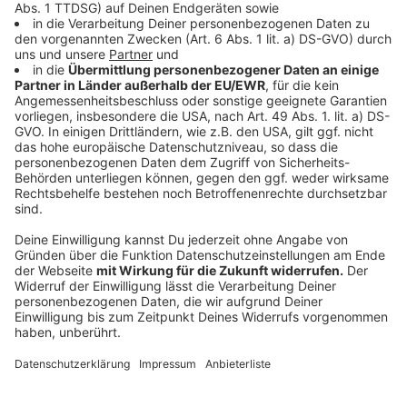
Anzeige
"Transport & Environment", eine europaweite
Organisation nicht-staatlicher Organisationen, die sich
für Nachhaltigkeit im Verkehr einsetzt (kurz T&E),
kritisiert die Bundespolitik schon länger.
Benedikt Heyl
von T&E Deutschland
sagt: "Wir wissen eigentlich
genau, welche Brücke schnell saniert werden muss.
Doch das Bundesverkehrsministerium hinkt den
Notwendigkeiten so weit hinterher, dass die Autobahn
GmbH inzwischen eine Triage durchführt." Das sei
absurd teuer, denn jede verschleppte Sanierung koste
in Zukunft noch viel mehr. Eine Ursache für die
Verschleppung ist neben Geld auch der Mangel an
Fachkräften. Der
Autobahn GmbH
bleibe nichts
anderes übrig, als den Mangel irgendwie zu verwalten,
hört man oft von Verkehrspolitikern. Eine Forderung ist
auch von anderen Stellen immer wieder zu hören: Es