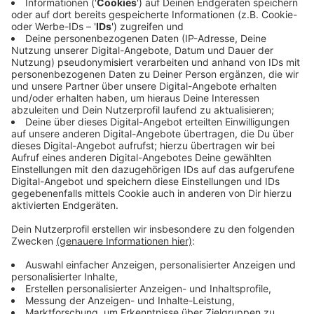
sanieren. Allein im Jahr 2024 wurden zusätzlich 220
Millionen Euro dafür bereitgestellt. In der Tat läuft die
Sanierungsoffensive unter Hochdruck. Im Jahr 2025
wurden bisher schon schon 15 Brücken neu gebaut, 41
werden gerade gebaut und 37 Brücken will man in
diesem Jahr noch angehen
Anzeige
Expressbauweise sorgt für Tempo
Anzeige
Die Landesregierung setzt dabei auf eine besondere
Bauweise und auf eine geschicktere Ausschreibung
der Ersatzneubauten. Beispiel: Die Brücke an der L 39
in Mönchengladbach-Wickrath steht nach nur zehn
Wochen Bauzeit kurz vor der Fertigstellung. Die 26