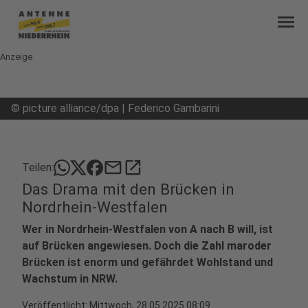
menu
Anzeige
©
picture alliance/dpa | Federico Gambarini
mail
open_in_new
Teilen:
Das Drama mit den Brücken in
Nordrhein-Westfalen
Wer in Nordrhein-Westfalen von A nach B will, ist
auf Brücken angewiesen. Doch die Zahl maroder
Brücken ist enorm und gefährdet Wohlstand und
Wachstum in NRW.
Veröffentlicht:
Mittwoch, 28.05.2025 08:09